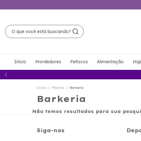
Início
Mordedores
Petiscos
Alimentação
Hig
Início
/
Marcas
/
Barkeria
Barkeria
Não temos resultados para sua pesquis
Siga-nos
Dep