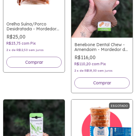
Orelha Suína/Porco
Desidratada - Mordedor
Good Lovin
R$25,00
R$23,75
com
Pix
Benebone Dental Chew -
Amendoim - Mordedor de
2
x
de
R$12,50
sem juros
Nylon atóxico para cães
R$116,00
com sabor de verdade
R$110,20
com
Pix
2
x
de
R$58,00
sem juros
Comprar
ESGOTADO