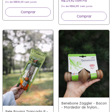
R$119,42
com
Pix
2
x
de
R$58,00
sem juros
2
x
de
R$62,85
sem juros
Comprar
Benebone Zaggler - Bacon
- Mordedor de Nylon
atóxico para cães com
Pele Bovina Trançada P -