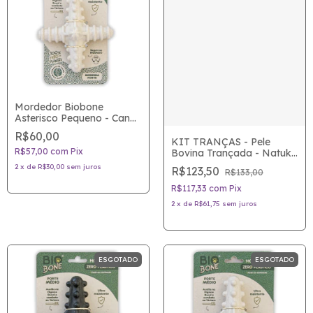
Mordedor Biobone
Asterisco Pequeno - Cana
de Açúcar - Cães de Porte
R$60,00
Pequeno e Médio
KIT TRANÇAS - Pele
R$57,00
com
Pix
Bovina Trançada - Natuka
- Mordedor natural para
2
x
de
R$30,00
sem juros
R$123,50
R$133,00
cães
R$117,33
com
Pix
2
x
de
R$61,75
sem juros
ESGOTADO
ESGOTADO