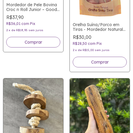
Mordedor de Pele Bovina
Croc n Roll Junior – Good
Lovin
R$37,90
R$36,01
com
Pix
Orelha Suína/Porco em
Tiras - Mordedor Natural
2
x
de
R$18,95
sem juros
para Cães
R$30,00
R$28,50
com
Pix
2
x
de
R$15,00
sem juros