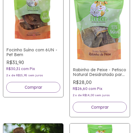
Focinho Suíno com 6UN -
Pet Bem
R$31,90
R$30,31
com
Pix
Rabinho de Peixe - Petisco
Natural Desidratado para
2
x
de
R$15,95
sem juros
cães e gatos - Barbatana
R$28,00
de Tilápia
R$26,60
com
Pix
2
x
de
R$14,00
sem juros