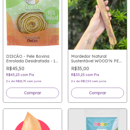
DISCÃO - Pele Bovina
Mordedor Natural
Enrolada Desidratada - 1
Sustentável WOOD'N PETS
uni - Mordedor Natural
- Madeira de Café - A
R$45,50
R$35,00
para Cães
nova mania dos roedores
de plantão!
R$43,23
com
Pix
R$33,25
com
Pix
2
x
de
R$22,75
sem juros
2
x
de
R$17,50
sem juros
Comprar