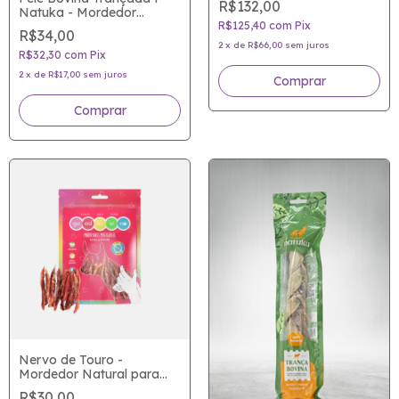
R$132,00
sabor de verdade
Natuka - Mordedor
R$125,40
com
Pix
natural para cães
R$34,00
2
x
de
R$66,00
sem juros
R$32,30
com
Pix
2
x
de
R$17,00
sem juros
Comprar
Nervo de Touro -
Mordedor Natural para
cães - Good Lovin
R$30,00