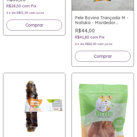
R$28,50
com
Pix
2
x
de
R$15,00
sem juros
Pele Bovina Trançada M -
Natuka - Mordedor
natural para cães
R$44,00
R$41,80
com
Pix
2
x
de
R$22,00
sem juros