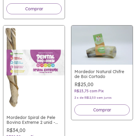
Mordedor Natural Chifre
de Boi Cortado
R$25,00
R$23,75
com
Pix
2
x
de
R$12,50
sem juros
Mordedor Spiral de Pele
Bovina Extreme 2 unid -
Distração saudável para
R$34,00
mordidas extremas!