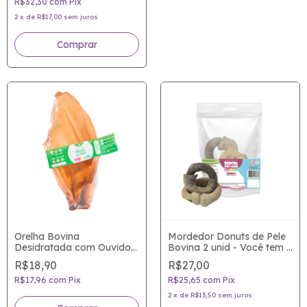
R$32,30
com
Pix
2
x
de
R$17,00
sem juros
Orelha Bovina
Mordedor Donuts de Pele
Desidratada com Ouvido -
Bovina 2 unid - Você tem o
Mordedor Good Lovin
donut com açúcar, o teu
R$18,90
R$27,00
Pet tem o donut saudável!
R$17,96
com
Pix
R$25,65
com
Pix
2
x
de
R$13,50
sem juros