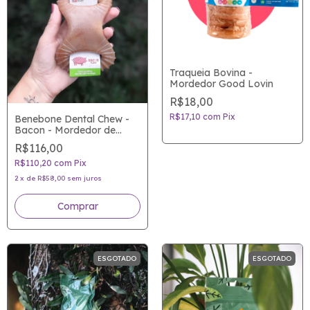
Traqueia Bovina -
Mordedor Good Lovin
R$18,00
R$17,10
com
Pix
Benebone Dental Chew -
Bacon - Mordedor de
Nylon atóxico para cães
R$116,00
com sabor de verdade
R$110,20
com
Pix
2
x
de
R$58,00
sem juros
Comprar
ESGOTADO
ESGOTADO