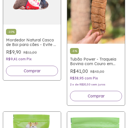
-
10
%
Mordedor Natural Casco
de Boi para cães - Evite o
estresse e o tédio do seu
R$9,90
-
5
%
R$11,00
Dog de forma saudável!
Tubão Power - Traqueia
R$9,41
com
Pix
Bovina com Couro em
Espiral - Mordedor 100%
R$41,00
R$43,00
natural para cães
R$38,95
com
Pix
2
x
de
R$20,50
sem juros