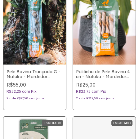
Pele Bovina Trançada G -
Palitinho de Pele Bovina 4
Natuka - Mordedor
un - Natuka - Mordedor
natural para cães
100% natural para cães
R$55,00
R$25,00
R$52,25
com
Pix
R$23,75
com
Pix
2
x
de
R$27,50
sem juros
2
x
de
R$12,50
sem juros
ESGOTADO
ESGOTADO