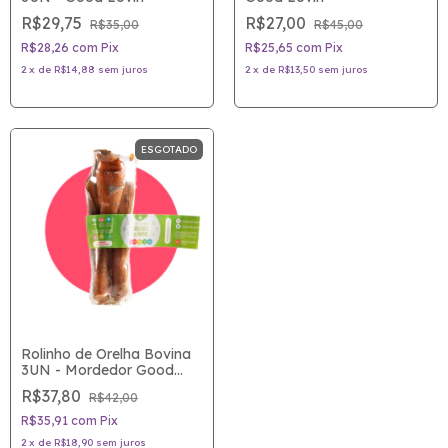
R$29,75
R$27,00
R$35,00
R$45,00
R$28,26
com
Pix
R$25,65
com
Pix
2
x
de
R$14,88
sem juros
2
x
de
R$13,50
sem juros
ESGOTADO
Rolinho de Orelha Bovina
3UN - Mordedor Good
Lovin
R$37,80
R$42,00
R$35,91
com
Pix
2
x
de
R$18,90
sem juros