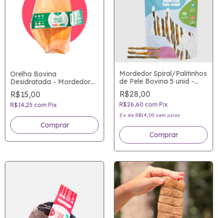
Mordedor Spiral/Palitinhos
Orelha Bovina
de Pele Bovina 5 unid -
Desidratada - Mordedor
Zero aditivos, 100%
Good Lovin
R$28,00
R$15,00
distração saudável!
R$26,60
com
Pix
R$14,25
com
Pix
2
x
de
R$14,00
sem juros