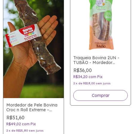
Traqueia Bovina 2UN -
TUBÃO - Mordedor
Natural para Cães
R$36,00
R$34,20
com
Pix
2
x
de
R$18,00
sem juros
Mordedor de Pele Bovina
Croc n Roll Extreme –
Good Lovin
R$51,60
R$49,02
com
Pix
2
x
de
R$25,80
sem juros