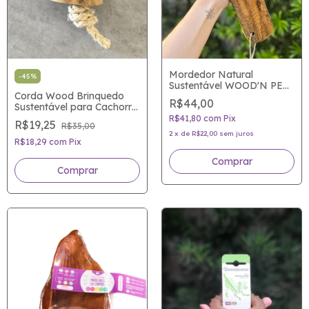
Mordedor Natural
-
45
%
Sustentável WOOD'N PETS
Corda Wood Brinquedo
EXTREME - Madeira de
R$44,00
Sustentável para Cachorro
Café - A nova mania dos
WOOD'N PETS - Madeira
roedores de plantão!
R$41,80
com
Pix
R$19,25
R$35,00
de Café
2
x
de
R$22,00
sem juros
R$18,29
com
Pix
Comprar