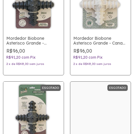
Mordedor Biobone
Mordedor Biobone
Asterisco Grande -
Asterisco Grande - Cana
Madeira - Cães de Porte
de Açúcar - Cães de Porte
R$96,00
R$96,00
Médio e Grande
Médio e Grande
R$91,20
com
Pix
R$91,20
com
Pix
2
x
de
R$48,00
sem juros
2
x
de
R$48,00
sem juros
ESGOTADO
ESGOTADO