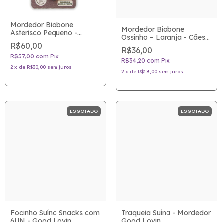
Mordedor Biobone
Mordedor Biobone
Asterisco Pequeno -
Ossinho – Laranja - Cães
Madeira - Cães de Porte
de Porte Pequeno
R$60,00
Pequeno e Médio
R$36,00
R$57,00
com
Pix
R$34,20
com
Pix
2
x
de
R$30,00
sem juros
2
x
de
R$18,00
sem juros
ESGOTADO
ESGOTADO
Focinho Suíno Snacks com
Traqueia Suína - Mordedor
6UN - Good Lovin
Good Lovin