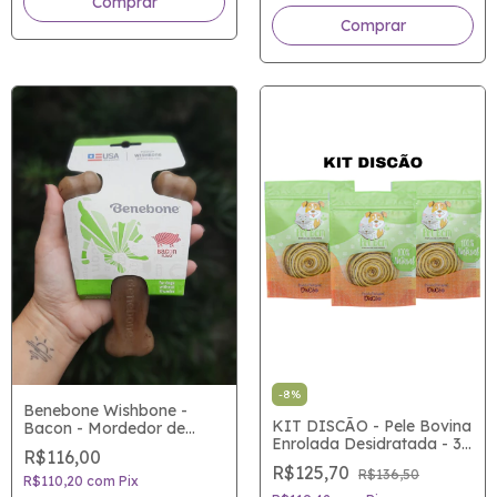
-
8
%
Benebone Wishbone -
KIT DISCÃO - Pele Bovina
Bacon - Mordedor de
Enrolada Desidratada - 3
Nylon atóxico para cães
R$116,00
uni - Mordedor Natural
com sabor de verdade
R$125,70
R$136,50
para Cães
R$110,20
com
Pix